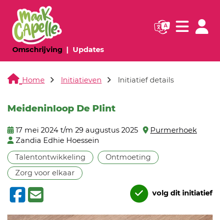
Navigatie websi
Navigatie
(huidige pagina)
(huidige pagina)
Omschrijving
Updates
Home
Initiatieven
Initiatief details
Meideninloop De Plint
17 mei 2024 t/m 29 augustus 2025
Purmerhoek
Zandia Edhie Hoessein
Talentontwikkeling
Ontmoeting
Zorg voor elkaar
volg dit initiatief