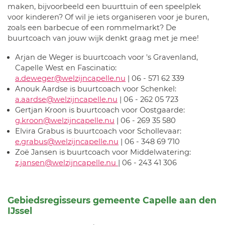
maken, bijvoorbeeld een buurttuin of een speelplek
voor kinderen? Of wil je iets organiseren voor je buren,
zoals een barbecue of een rommelmarkt? De
buurtcoach van jouw wijk denkt graag met je mee!
Arjan de Weger is buurtcoach voor 's Gravenland,
Capelle West en Fascinatio:
a.deweger@welzijncapelle.nu
| 06 - 571 62 339
Anouk Aardse is buurtcoach voor Schenkel:
a.aardse@welzijncapelle.nu
| 06 - 262 05 723
Gertjan Kroon is buurtcoach voor Oostgaarde:
g.kroon@welzijncapelle.nu
| 06 - 269 35 580
Elvira Grabus is buurtcoach voor Schollevaar:
e.grabus@welzijncapelle.nu
| 06 - 348 69 710
Zoë Jansen is buurtcoach voor Middelwatering:
z.jansen@welzijncapelle.nu
| 06 - 243 41 306
Gebiedsregisseurs gemeente Capelle aan den
IJssel