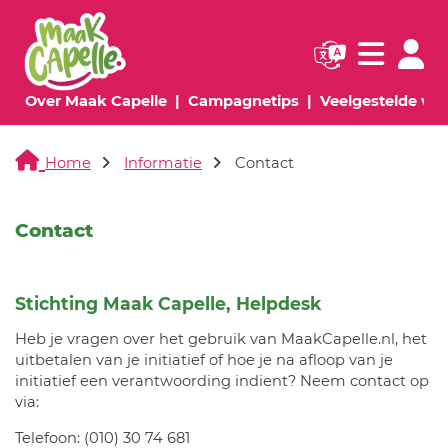
Navigatie websi
Navigatie
(huidige pagina)
(huidige pagina)
Over Maak Capelle
Campagnetips
Veelgestelde vr
Home
Informatie
Contact
Contact
Stichting Maak Capelle, Helpdesk
Heb je vragen over het gebruik van MaakCapelle.nl, het
uitbetalen van je initiatief of hoe je na afloop van je
initiatief een verantwoording indient? Neem contact op
via:
Telefoon: (010) 30 74 681