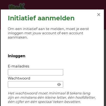
Navigatie websi
Navigatie
×
Initiatief aanmelden
(huidige pagina)
(huidige pagina)
(huidige pagina)
(
Initiatieven
Kaart
Verslagen
Initiatief aanmelden
Om een initiatief aan te melden, moet je eerst
inloggen met jouw account of een account
aanmaken.
Home
Initiatieven
Initiatief aanmelden
Initiatief aanmelden
Inloggen
Om een initiatief aan te melden, moet je eerst inloggen
met jouw account of een account aanmaken.
E-mailadres
Wachtwoord
Het wachtwoord moet minimaal 8 tekens lang
zijn en minstens één kleine letter, één hoofdletter,
MELD EEN INITIATIEF AAN
één cijfer en één speciaal teken bevatten.