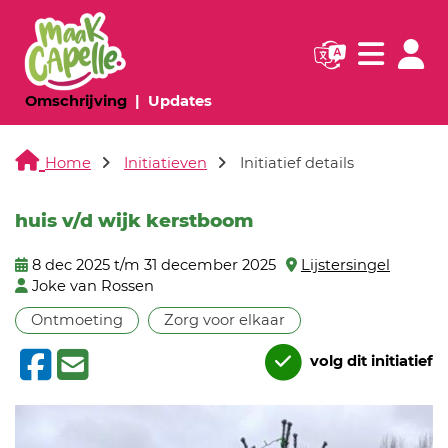
Navigatie websi
Navigatie
(huidige pagina)
(huidige pagina)
Omschrijving
Updates
Home
Initiatieven
Initiatief details
huis v/d wijk kerstboom
8 dec 2025 t/m 31 december 2025
Lijstersingel
Joke van Rossen
Ontmoeting
Zorg voor elkaar
volg dit initiatief