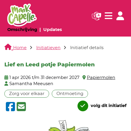
Navigatie websi
Navigatie
(huidige pagina)
(huidige pagina)
Omschrijving
Updates
Home
Initiatieven
Initiatief details
Lief en Leed potje Papiermolen
1 apr 2026 t/m 31 december 2027
Papiermolen
Samantha Meeusen
Zorg voor elkaar
Ontmoeting
volg dit initiatief