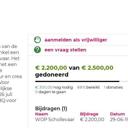
aanmelden als vrijwilliger
s van de
een vraag stellen
nkel een
vaar. Het
met een
€ 2.200,00
van
€ 2.500,00
se
gedoneerd
ur en crea
Voor
€ 300,00
nog nodig
88%
bereikt
1
donaties
lijkse
0
dagen te gaan
6 juli
BQ voor
Bijdragen (1)
Naam
Bijdrage
Datum
WOP Schollevaar
€ 2.200,00
29-06-1