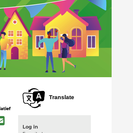
Translate
iatief
Log in