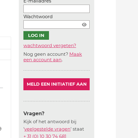
E-mailadres
Wachtwoord
wachtwoord vergeten?
Nog geen account?
Maak
Account
een account aan
.
aanmaken
MELD EEN INITIATIEF AAN
Vragen?
Kijk of het antwoord bij
9
'
veelgestelde vragen
' staat
+ 31 (0) 10 30 74 681