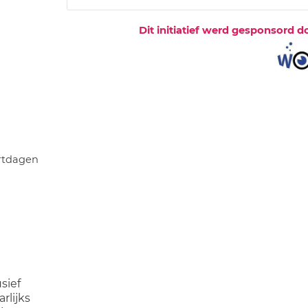
Dit initiatief werd gesponsord d
rtdagen
usief
rlijks