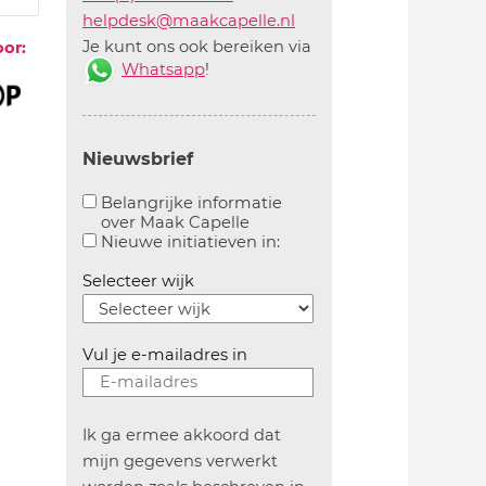
helpdesk@maakcapelle.nl
Je kunt ons ook bereiken via
oor:
Whatsapp
!
Nieuwsbrief
Belangrijke informatie
over Maak Capelle
Aanvinken om belangrijke informatie over maakca
Aanvinken om informatie 
Nieuwe initiatieven in:
Selecteer wijk
Vul je e-mailadres in
Ik ga ermee akkoord dat
mijn gegevens verwerkt