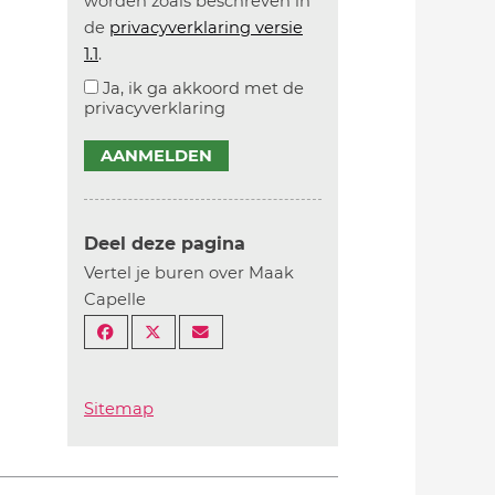
worden zoals beschreven in
de
privacyverklaring versie
1.1
.
Ja, ik ga akkoord met de
privacyverklaring
AANMELDEN
Deel deze pagina
Vertel je buren over Maak
Capelle
Sitemap