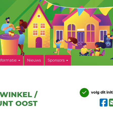
nformatie
Nieuws
Sponsors
KWINKEL /
volg dit init
UNT OOST