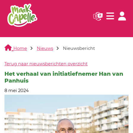
Navigatie websi
Navigatie
Home
Nieuws
Nieuwsbericht
Terug naar nieuwsberichten overzicht
Het verhaal van initiatiefnemer Han van
Panhuis
8 mei 2024