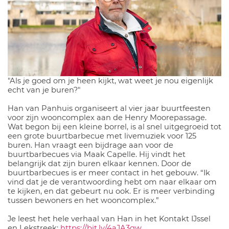
"Als je goed om je heen kijkt, wat weet je nou eigenlijk
echt van je buren?"
Han van Panhuis organiseert al vier jaar buurtfeesten
voor zijn wooncomplex aan de Henry Moorepassage.
Wat begon bij een kleine borrel, is al snel uitgegroeid tot
een grote buurtbarbecue met livemuziek voor 125
buren. Han vraagt een bijdrage aan voor de
buurtbarbecues via Maak Capelle. Hij vindt het
belangrijk dat zijn buren elkaar kennen. Door de
buurtbarbecues is er meer contact in het gebouw. “Ik
vind dat je de verantwoording hebt om naar elkaar om
te kijken, en dat gebeurt nu ook. Er is meer verbinding
tussen bewoners en het wooncomplex.”
Je leest het hele verhaal van Han in het Kontakt IJssel
en Lekstreek:
https://bit.ly/4aJA3gw
.