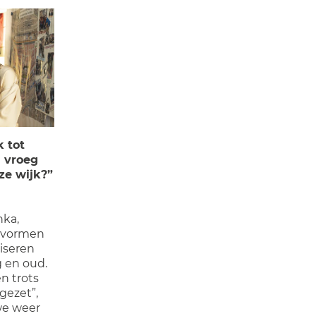
k tot
d vroeg
ze wijk?”
nka,
n vormen
iseren
g en oud.
en trots
gezet”,
 we weer