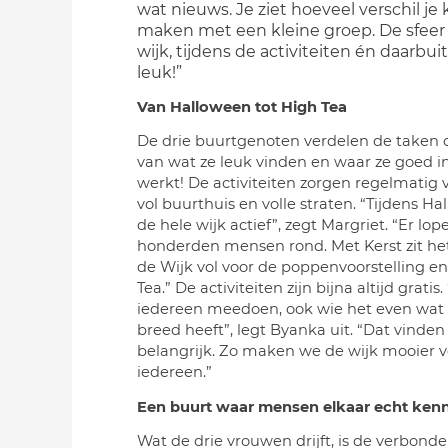
wat nieuws. Je ziet hoeveel verschil je
maken met een kleine groep. De sfeer 
wijk, tijdens de activiteiten én daarbuit
leuk!”
Van Halloween tot High Tea
De drie buurtgenoten verdelen de taken 
van wat ze leuk vinden en waar ze goed in 
werkt! De activiteiten zorgen regelmatig 
vol buurthuis en volle straten. “Tijdens Ha
de hele wijk actief”, zegt Margriet. “Er lo
honderden mensen rond. Met Kerst zit he
de Wijk vol voor de poppenvoorstelling e
Tea.” De activiteiten zijn bijna altijd gratis
iedereen meedoen, ook wie het even wat
breed heeft”, legt Byanka uit. “Dat vinde
belangrijk. Zo maken we de wijk mooier v
iedereen.”
Een buurt waar mensen elkaar echt ken
Wat de drie vrouwen drijft, is de verbond