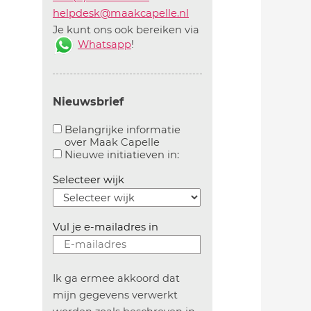
helpdesk@maakcapelle.nl
Je kunt ons ook bereiken via
Whatsapp
!
Nieuwsbrief
Belangrijke informatie
over Maak Capelle
Aanvinken om belangrijke informatie over maakca
Aanvinken om informatie 
Nieuwe initiatieven in:
Selecteer wijk
Vul je e-mailadres in
Ik ga ermee akkoord dat
mijn gegevens verwerkt