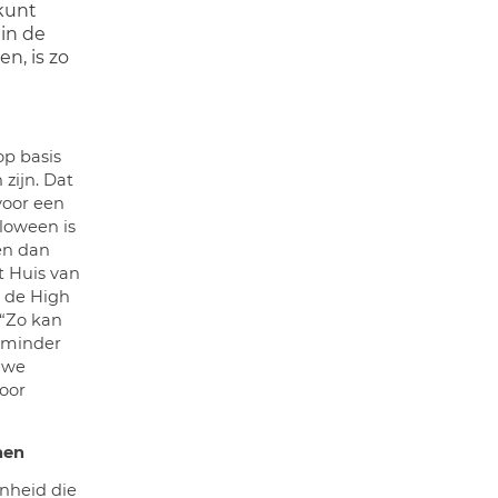
 kunt
in de
en, is zo
op basis
zijn. Dat
voor een
lloween is
pen dan
t Huis van
n de High
. “Zo kan
 minder
n we
oor
nen
enheid die