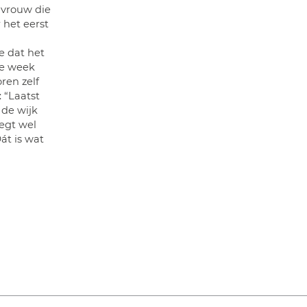
n vrouw die
het eerst
e dat het
ke week
ren zelf
: “Laatst
 de wijk
zegt wel
át is wat