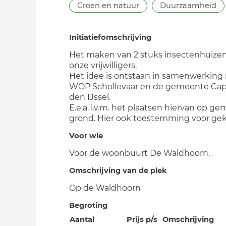
Groen en natuur
Duurzaamheid
Initiatiefomschrijving
Het maken van 2 stuks insectenhuize
onze vrijwilligers.
Het idee is ontstaan in samenwerking
WOP Schollevaar en de gemeente Cap
den IJssel.
E.e.a. i.v.m. het plaatsen hiervan op g
grond. Hier ook toestemming voor ge
Voor wie
Voor de woonbuurt De Waldhoorn.
Omschrijving van de plek
Op de Waldhoorn
Begroting
Aantal
Prijs p/s
Omschrijving