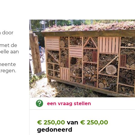
n door
 met de
elle aan
emeente
kregen.
een vraag stellen
€ 250,00
van
€ 250,00
gedoneerd