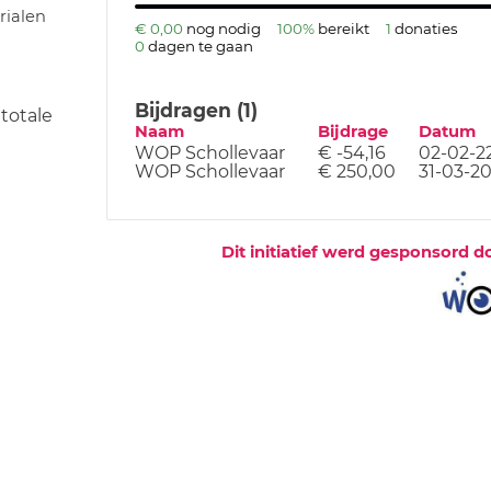
ialen
€ 0,00
nog nodig
100%
bereikt
1
donaties
0
dagen te gaan
Bijdragen (1)
totale
Naam
Bijdrage
Datum
WOP Schollevaar
€ -54,16
02-02-2
WOP Schollevaar
€ 250,00
31-03-2
Dit initiatief werd gesponsord d