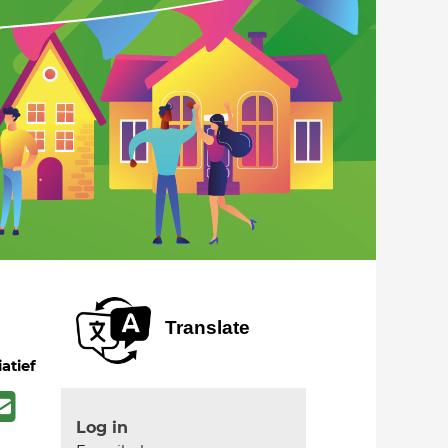
Translate
iatief
Log in