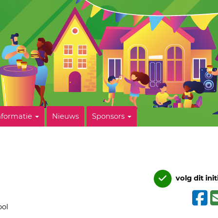
nformatie
Nieuws
Sponsors
volg dit init
ool