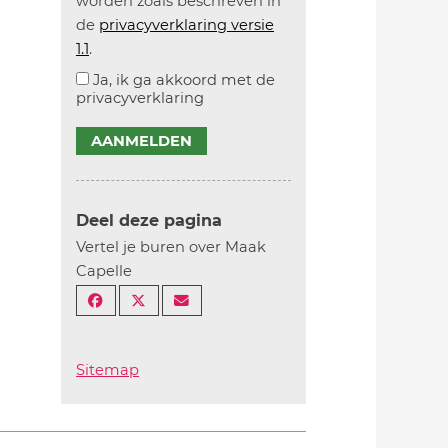
worden zoals beschreven in
de
privacyverklaring versie
1.1
.
Ja, ik ga akkoord met de
privacyverklaring
AANMELDEN
Deel deze pagina
Vertel je buren over Maak
Capelle
Sitemap