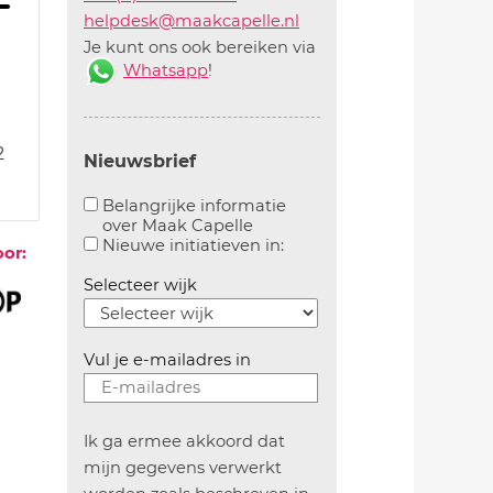
helpdesk@maakcapelle.nl
Je kunt ons ook bereiken via
Whatsapp
!
2
Nieuwsbrief
0
Belangrijke informatie
over Maak Capelle
Aanvinken om belangrijke informatie over maakca
Aanvinken om informatie 
Nieuwe initiatieven in:
oor:
Selecteer wijk
Vul je e-mailadres in
Ik ga ermee akkoord dat
mijn gegevens verwerkt