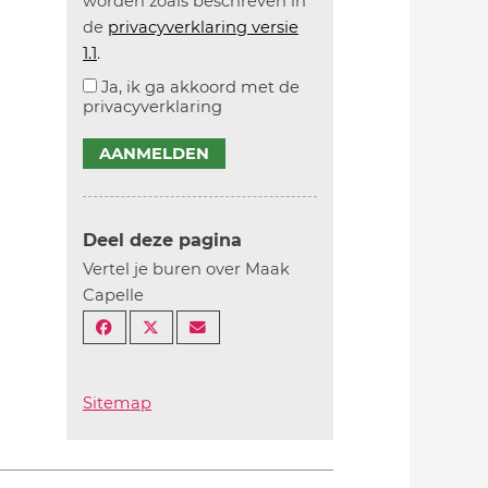
worden zoals beschreven in
de
privacyverklaring versie
1.1
.
Ja, ik ga akkoord met de
privacyverklaring
AANMELDEN
Deel deze pagina
Vertel je buren over Maak
Capelle
Sitemap