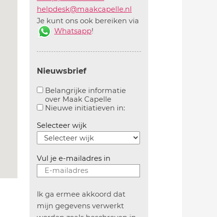
helpdesk@maakcapelle.nl
Je kunt ons ook bereiken via
Whatsapp
!
Nieuwsbrief
Belangrijke informatie
over Maak Capelle
Aanvinken om belangrijke informatie over maakca
Aanvinken om informatie 
Nieuwe initiatieven in:
Selecteer wijk
Vul je e-mailadres in
Ik ga ermee akkoord dat
mijn gegevens verwerkt