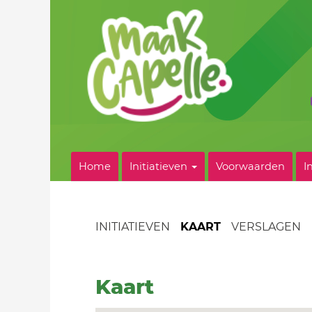
Home
Initiatieven
Voorwaarden
I
INITIATIEVEN
KAART
VERSLAGEN
Kaart