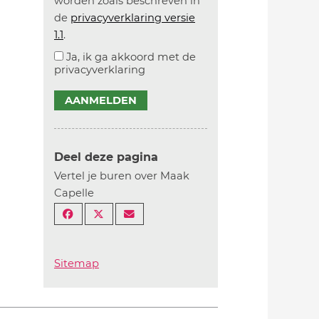
worden zoals beschreven in
de
privacyverklaring versie
1.1
.
Ja, ik ga akkoord met de
privacyverklaring
AANMELDEN
Deel deze pagina
Vertel je buren over Maak
Capelle
Sitemap