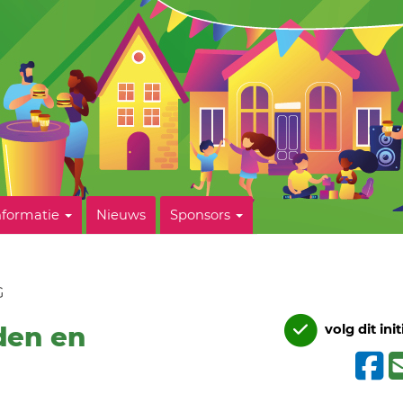
nformatie
Nieuws
Sponsors
G
den en
volg dit init