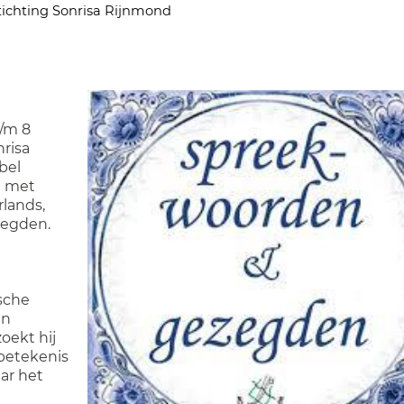
tichting Sonrisa Rijnmond
/m 8
nrisa
bel
n met
lands,
zegden.
sche
an
oekt hij
 betekenis
aar het