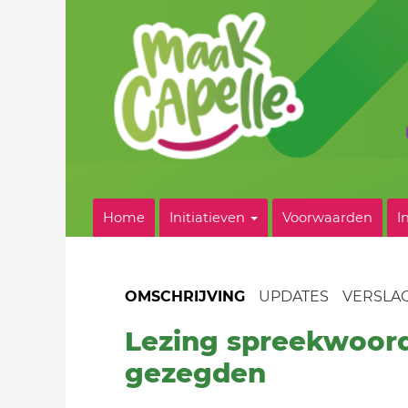
Home
Initiatieven
Voorwaarden
I
OMSCHRIJVING
UPDATES
VERSLA
Lezing spreekwoor
gezegden