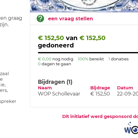
 en graag
een vraag stellen
ijn.
€ 152,50
van
€ 152,50
gedoneerd
€ 0,00
nog nodig
100%
bereikt
1
donaties
0
dagen te gaan
zaal
ee
Bijdragen (1)
ie,
Naam
Bijdrage
Datum
rs,
WOP Schollevaar
€ 152,50
22-09-2
spreker
Dit initiatief werd gesponsord d