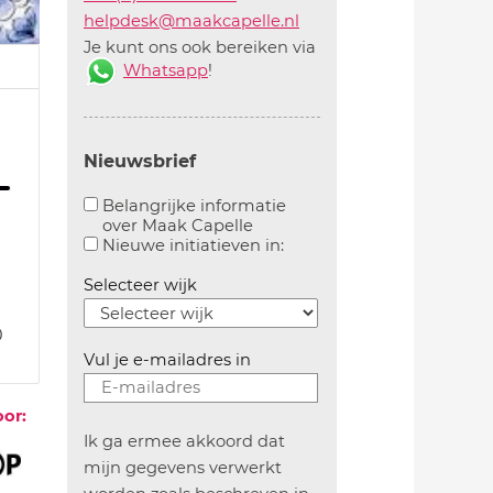
helpdesk@maakcapelle.nl
Je kunt ons ook bereiken via
Whatsapp
!
Nieuwsbrief
Belangrijke informatie
over Maak Capelle
Aanvinken om belangrijke informatie over maakca
Aanvinken om informatie 
Nieuwe initiatieven in:
Selecteer wijk
0
Vul je e-mailadres in
oor:
Ik ga ermee akkoord dat
mijn gegevens verwerkt