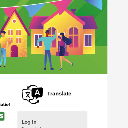
Translate
iatief
Log in