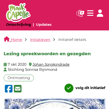
Navigatie websi
Navigatie
(huidige pagina)
(huidige pagina)
Omschrijving
Updates
Home
Initiatieven
Initiatief details
Lezing spreekwoorden en gezegden
7 okt 2020
Johan Jongkindrade
Stichting Sonrisa Rijnmond
Ontmoeting
volg dit initiatief