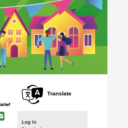
Translate
iatief
Log in