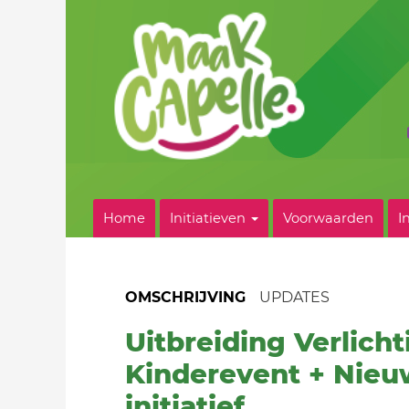
Home
Initiatieven
Voorwaarden
I
OMSCHRIJVING
UPDATES
Uitbreiding Verlicht
Kinderevent + Nieu
initiatief