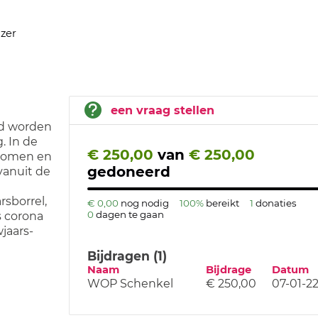
zer
een vraag stellen
id worden
. In de
€ 250,00
van
€ 250,00
 komen en
gedoneerd
vanuit de
rsborrel,
€ 0,00
nog nodig
100%
bereikt
1
donaties
0
dagen te gaan
s corona
jaars-
Bijdragen (1)
Naam
Bijdrage
Datum
WOP Schenkel
€ 250,00
07-01-2