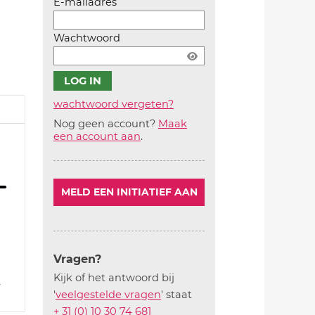
E-mailadres
Wachtwoord
wachtwoord vergeten?
Nog geen account?
Maak
Account
een account aan
.
aanmaken
MELD EEN INITIATIEF AAN
Vragen?
Kijk of het antwoord bij
2
'
veelgestelde vragen
' staat
+ 31 (0) 10 30 74 681