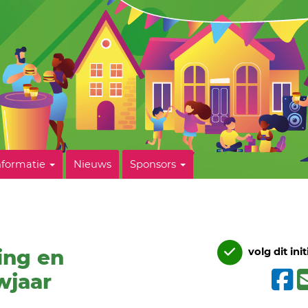
nformatie
Nieuws
Sponsors
ing en
volg dit init
wjaar