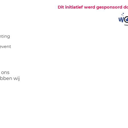
Dit initiatief werd gesponsord d
hting
event
r ons
ebben wij