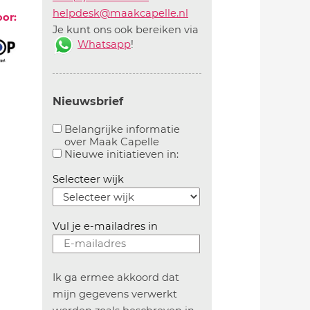
helpdesk@maakcapelle.nl
oor:
Je kunt ons ook bereiken via
Whatsapp
!
Nieuwsbrief
Belangrijke informatie
over Maak Capelle
Aanvinken om belangrijke informatie over maakca
Aanvinken om informatie 
Nieuwe initiatieven in:
Selecteer wijk
Vul je e-mailadres in
Ik ga ermee akkoord dat
mijn gegevens verwerkt