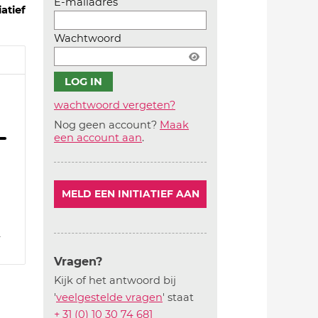
E-mailadres
iatief
Wachtwoord
wachtwoord vergeten?
Nog geen account?
Maak
Account
een account aan
.
aanmaken
MELD EEN INITIATIEF AAN
2
Vragen?
Kijk of het antwoord bij
'
veelgestelde vragen
' staat
+ 31 (0) 10 30 74 681