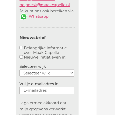
helpdesk@maakcapelle.nl
Je kunt ons ook bereiken via
Whatsapp
!
Nieuwsbrief
Belangrijke informatie
over Maak Capelle
Aanvinken om belangrijke informatie over maakca
Aanvinken om informatie 
Nieuwe initiatieven in:
Selecteer wijk
Vul je e-mailadres in
Ik ga ermee akkoord dat
mijn gegevens verwerkt