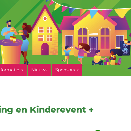
nformatie
Nieuws
Sponsors
ting en Kinderevent +