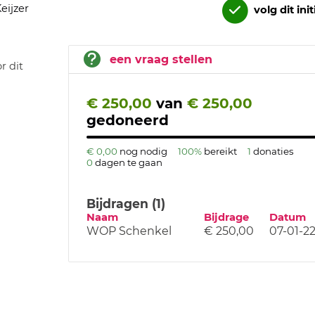
eijzer
volg dit init
een vraag stellen
r dit
€ 250,00
van
€ 250,00
gedoneerd
€ 0,00
nog nodig
100%
bereikt
1
donaties
0
dagen te gaan
Bijdragen (1)
Naam
Bijdrage
Datum
WOP Schenkel
€ 250,00
07-01-2