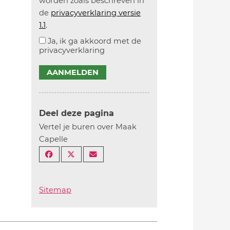
worden zoals beschreven in
de
privacyverklaring versie
1.1
.
Ja, ik ga akkoord met de
privacyverklaring
AANMELDEN
Deel deze pagina
Vertel je buren over Maak
Capelle
Sitemap