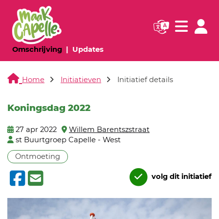
Navigatie websi
Navigatie
(huidige pagina)
(huidige pagina)
Omschrijving
Updates
Home
Initiatieven
Initiatief details
Koningsdag 2022
27 apr 2022
Willem Barentszstraat
st Buurtgroep Capelle - West
Ontmoeting
volg dit initiatief