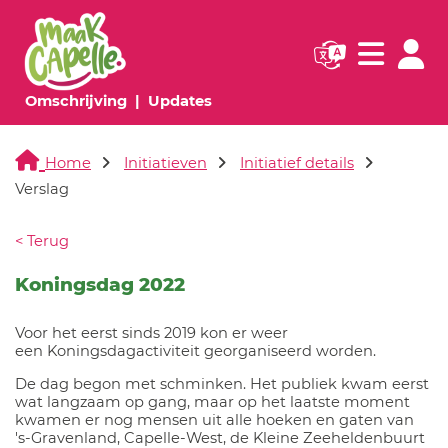
Navigatie websi
Navigatie
(huidige pagina)
(huidige pagina)
Omschrijving
Updates
Home
Initiatieven
Initiatief details
Verslag
< Terug
Koningsdag 2022
Voor het eerst sinds 2019 kon er weer
een Koningsdagactiviteit georganiseerd worden.
De dag begon met schminken. Het publiek kwam eerst
wat langzaam op gang, maar op het laatste moment
kwamen er nog mensen uit alle hoeken en gaten van
's-Gravenland, Capelle-West, de Kleine Zeeheldenbuurt