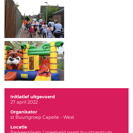
Initiatief uitgevoerd
27 april 2022
Organisator
st Buurtgroep Capelle - West
Locatie
Parkeerplaats / speelveld naast buurtcentrum