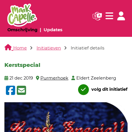
Navigatie websi
Navigatie
(huidige pagina)
(huidige pagina)
Omschrijving
Updates
Home
Initiatieven
Initiatief details
Kerstspecial
21 dec 2019
Purmerhoek
Eldert Zeelenberg
volg dit initiatief