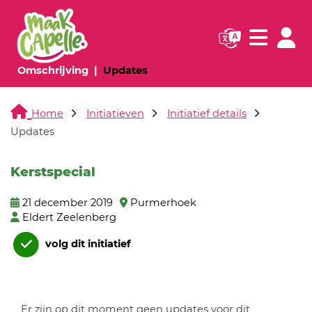
Navigatie websi
Navigatie
(huidige pagina)
(huidige pagina)
Omschrijving
Updates
Home
Initiatieven
Initiatief details
Updates
Kerstspecial
21 december 2019
Purmerhoek
Eldert Zeelenberg
volg dit initiatief
Er zijn op dit moment geen updates voor dit