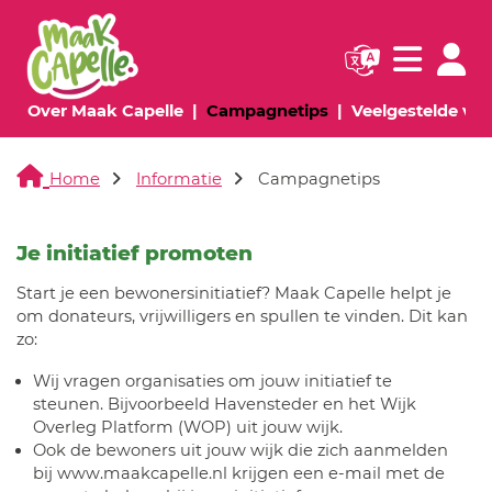
Navigatie websi
Navigatie
(huidige pagina)
(huidige pagina)
Over Maak Capelle
Campagnetips
Veelgestelde vr
Home
Informatie
Campagnetips
Je initiatief promoten
Start je een bewonersinitiatief? Maak Capelle helpt je
om donateurs, vrijwilligers en spullen te vinden. Dit kan
zo:
Wij vragen organisaties om jouw initiatief te
steunen. Bijvoorbeeld Havensteder en het Wijk
Overleg Platform (WOP) uit jouw wijk.
Ook de bewoners uit jouw wijk die zich aanmelden
bij www.maakcapelle.nl krijgen een e-mail met de