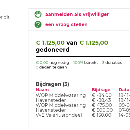
aanmelden als vrijwilliger
r dit
een vraag stellen
€ 1.125,00
van
€ 1.125,00
gedoneerd
€ 0,00
nog nodig
100%
bereikt
3
donaties
0
dagen te gaan
Bijdragen (3)
Naam
Bijdrage
Dat
WOP Middelwatering
€ -84,00
18-11
Havensteder
€ -88,43
18-11
WOP Middelwatering
€ 475,00
09-0
Havensteder
€ 500,00
07-0
VvE Valeriusrondeel
€ 150,00
14-0