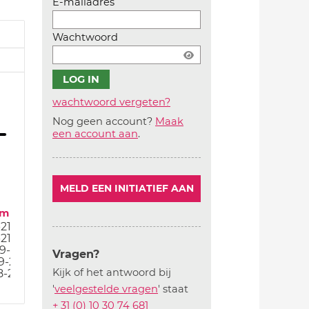
E-mailadres
Wachtwoord
wachtwoord vergeten?
Nog geen account?
Maak
Account
een account aan
.
aanmaken
MELD EEN INITIATIEF AAN
um
-21
-21
9-20
Vragen?
9-20
Kijk of het antwoord bij
8-20
'
veelgestelde vragen
' staat
+ 31 (0) 10 30 74 681