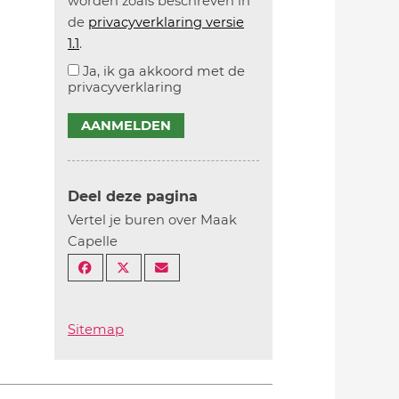
worden zoals beschreven in
de
privacyverklaring versie
1.1
.
Ja, ik ga akkoord met de
privacyverklaring
AANMELDEN
Deel deze pagina
Vertel je buren over Maak
Capelle
Sitemap