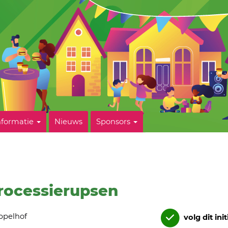
nformatie
Nieuws
Sponsors
rocessierupsen
ppelhof
volg dit init