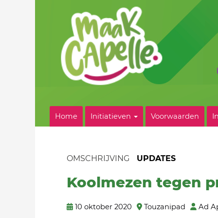
Home
Initiatieven
Voorwaarden
I
OMSCHRIJVING
UPDATES
Koolmezen tegen p
10 oktober 2020
Touzanipad
Ad A