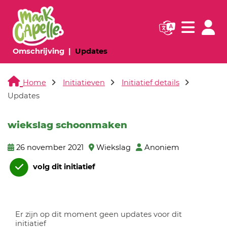
Navigatie websi
Navigatie
(huidige pagina)
(huidige pagina)
Omschrijving
Updates
Home
Initiatieven
Initiatief details
Updates
wiekslag schoonmaken
26 november 2021
Wiekslag
Anoniem
volg dit initiatief
Er zijn op dit moment geen updates voor dit
initiatief