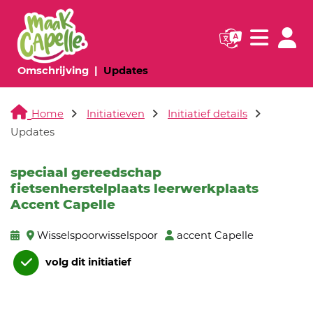
Navigatie websi
Navigatie
(huidige pagina)
(huidige pagina)
Omschrijving
Updates
Home
Initiatieven
Initiatief details
Updates
speciaal gereedschap
fietsenherstelplaats leerwerkplaats
Accent Capelle
Wisselspoorwisselspoor
accent Capelle
volg dit initiatief