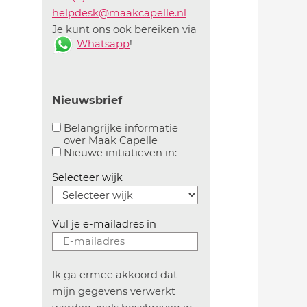
helpdesk@maakcapelle.nl
Je kunt ons ook bereiken via
Whatsapp
!
Nieuwsbrief
Belangrijke informatie
over Maak Capelle
Aanvinken om belangrijke informatie over maakca
Aanvinken om informatie 
Nieuwe initiatieven in:
Selecteer wijk
Vul je e-mailadres in
Ik ga ermee akkoord dat
mijn gegevens verwerkt