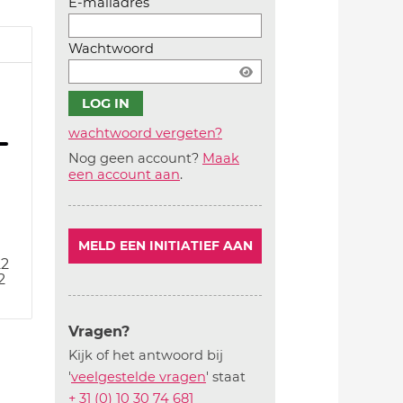
E-mailadres
Wachtwoord
wachtwoord vergeten?
Nog geen account?
Maak
Account
een account aan
.
aanmaken
MELD EEN INITIATIEF AAN
22
2
Vragen?
Kijk of het antwoord bij
'
veelgestelde vragen
' staat
+ 31 (0) 10 30 74 681