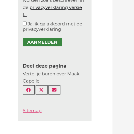
worden zoals beschreven in
de
privacyverklaring versie
1.1
.
Ja, ik ga akkoord met de
privacyverklaring
AANMELDEN
Deel deze pagina
Vertel je buren over Maak
Capelle
Sitemap