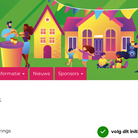
nformatie
Nieuws
Sponsors
G
rings
volg dit init