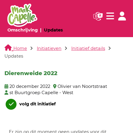
Navigatie websi
Navigatie
(huidige pagina)
(huidige pagina)
Omschrijving
Updates
Home
Initiatieven
Initiatief details
Updates
Dierenweide 2022
20 december 2022
Olivier van Noortstraat
st Buurtgroep Capelle - West
volg dit initiatief
Er zijn op dit moment geen updates voor dit