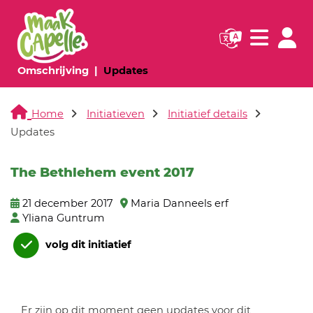
Navigatie websi
Navigatie
(huidige pagina)
(huidige pagina)
Omschrijving
Updates
Home
Initiatieven
Initiatief details
Updates
The Bethlehem event 2017
21 december 2017
Maria Danneels erf
Yliana Guntrum
volg dit initiatief
Er zijn op dit moment geen updates voor dit