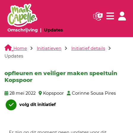
Navigatie websi
Navigatie
(huidige pagina)
(huidige pagina)
Omschrijving
Updates
Home
Initiatieven
Initiatief details
Updates
opfleuren en veiliger maken speeltuin
Kopspoor
28 mei 2022
Kopspoor
Corinne Sousa Pires
volg dit initiatief
Er zijn op dit moment geen updates voor dit