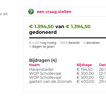
een vraag stellen
r dit
€ 1.394,50
van
€ 1.394,50
gedoneerd
€ 0,00
nog nodig
100%
bereikt
4
donaties
0
dagen te gaan
Bijdragen (4)
Naam
Bijdrage
Da
Havensteder
€ 194,50
26-
WOP Schollevaar
€ 300,00
12-1
WOP Schollevaar
€ 500,00
02-
gasten van de Zonneb
€ 400,00
29-