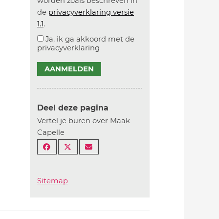
worden zoals beschreven in
de
privacyverklaring versie
1.1
.
Ja, ik ga akkoord met de
privacyverklaring
AANMELDEN
Deel deze pagina
Vertel je buren over Maak
Capelle
Sitemap