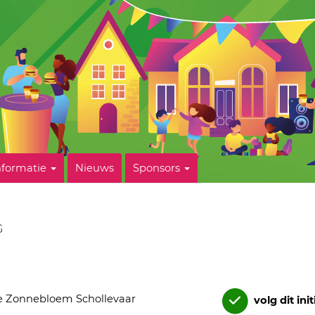
nformatie
Nieuws
Sponsors
G
 Zonnebloem Schollevaar
volg dit init