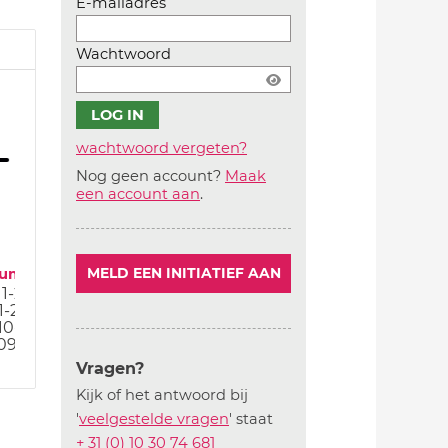
E-mailadres
Wachtwoord
wachtwoord vergeten?
Nog geen account?
Maak
Account
een account aan
.
aanmaken
tum
MELD EEN INITIATIEF AAN
11-23
1-23
10-23
09-23
Vragen?
Kijk of het antwoord bij
'
veelgestelde vragen
' staat
+ 31 (0) 10 30 74 681