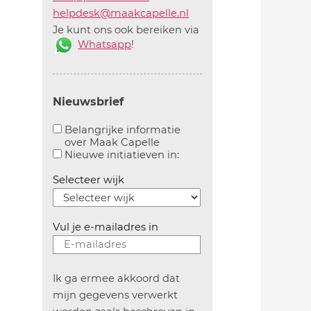
helpdesk@maakcapelle.nl
Je kunt ons ook bereiken via
Whatsapp
!
Nieuwsbrief
Belangrijke informatie
over Maak Capelle
Aanvinken om belangrijke informatie over maakca
Aanvinken om informatie 
Nieuwe initiatieven in:
Selecteer wijk
Vul je e-mailadres in
Ik ga ermee akkoord dat
mijn gegevens verwerkt