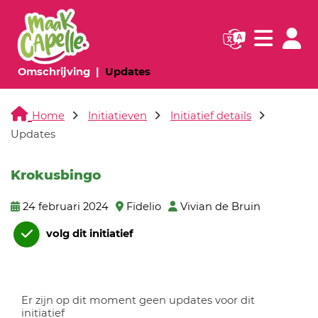
Navigatie websi
Navigatie
(huidige pagina)
(huidige pagina)
Omschrijving
Updates
Home
Initiatieven
Initiatief details
Updates
Krokusbingo
24 februari 2024
Fidelio
Vivian de Bruin
volg dit initiatief
Er zijn op dit moment geen updates voor dit
initiatief