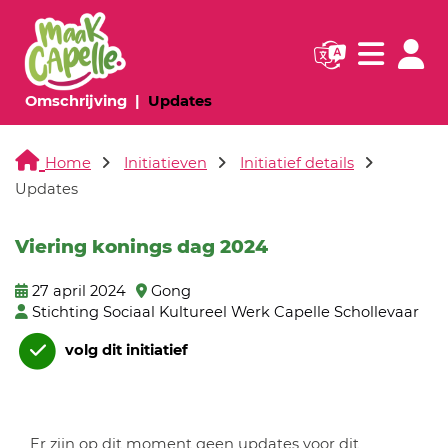
Navigatie websi
Navigatie
(huidige pagina)
(huidige pagina)
Omschrijving
Updates
Home
Initiatieven
Initiatief details
Updates
Viering konings dag 2024
27 april 2024
Gong
Stichting Sociaal Kultureel Werk Capelle Schollevaar
volg dit initiatief
Er zijn op dit moment geen updates voor dit