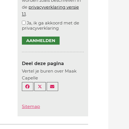
worden zoals beschreven in
de
privacyverklaring versie
1.1
.
Ja, ik ga akkoord met de
privacyverklaring
AANMELDEN
Deel deze pagina
Vertel je buren over Maak
Capelle
Sitemap