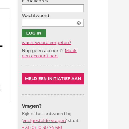
E-mailadres
Wachtwoord
wachtwoord vergeten?
Nog geen account?
Maak
Account
een account aan
.
aanmaken
MELD EEN INITIATIEF AAN
4
4
Vragen?
Kijk of het antwoord bij
'
veelgestelde vragen
' staat
+ 31 (0) 10 30 74 681