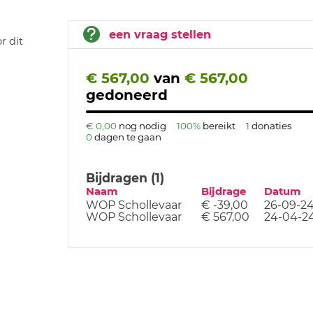
een vraag stellen
r dit
€ 567,00
van
€ 567,00
gedoneerd
€ 0,00
nog nodig
100%
bereikt
1
donaties
0
dagen te gaan
Bijdragen (1)
Naam
Bijdrage
Datum
WOP Schollevaar
€ -39,00
26-09-2
WOP Schollevaar
€ 567,00
24-04-2