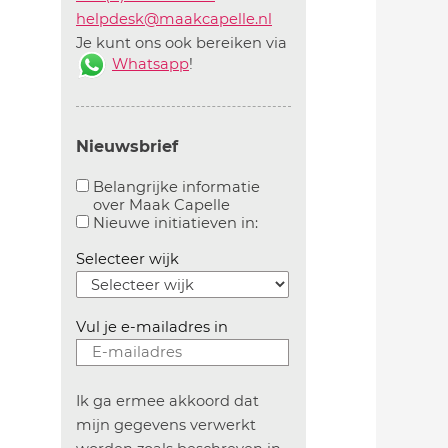
helpdesk@maakcapelle.nl
Je kunt ons ook bereiken via
Whatsapp
!
Nieuwsbrief
Belangrijke informatie
over Maak Capelle
Aanvinken om belangrijke informatie over maakca
Aanvinken om informatie 
Nieuwe initiatieven in:
Selecteer wijk
Vul je e-mailadres in
Ik ga ermee akkoord dat
mijn gegevens verwerkt