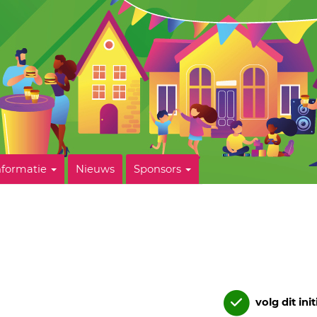
nformatie
Nieuws
Sponsors
volg dit init