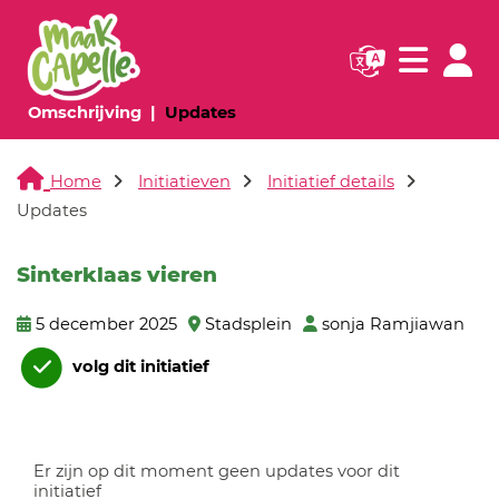
Navigatie websi
Navigatie
(huidige pagina)
(huidige pagina)
Omschrijving
Updates
Home
Initiatieven
Initiatief details
Updates
Sinterklaas vieren
5 december 2025
Stadsplein
sonja Ramjiawan
volg dit initiatief
Er zijn op dit moment geen updates voor dit
initiatief