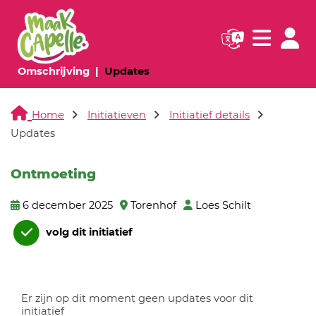
Navigatie websi
Navigatie
(huidige pagina)
(huidige pagina)
Omschrijving
Updates
Home
Initiatieven
Initiatief details
Updates
Ontmoeting
6 december 2025
Torenhof
Loes Schilt
volg dit initiatief
Er zijn op dit moment geen updates voor dit
initiatief