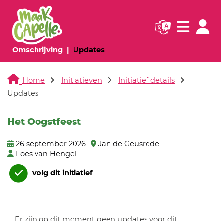
Navigatie websi
Navigatie
(huidige pagina)
(huidige pagina)
Omschrijving
Updates
Home
Initiatieven
Initiatief details
Updates
Het Oogstfeest
26 september 2026
Jan de Geusrede
Loes van Hengel
volg dit initiatief
Er zijn op dit moment geen updates voor dit