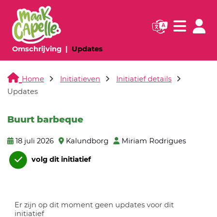
Navigatie websi
Navigatie
(huidige pagina)
(huidige pagina)
Omschrijving
Updates
Home
Initiatieven
Initiatief details
Updates
Buurt barbeque
18 juli 2026
Kalundborg
Miriam Rodrigues
volg dit initiatief
Er zijn op dit moment geen updates voor dit
initiatief