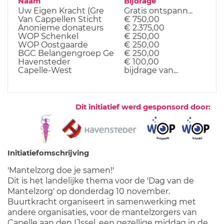
Naam
Bijdrage
Datu
Uw Eigen Kracht (Gre
Gratis ontspann...
25-0
Van Cappellen Sticht
€ 750,00
27-10
Anonieme donateurs
€ 2.375,00
27-10
WOP Schenkel
€ 250,00
17-10
WOP Oostgaarde
€ 250,00
13-10
BGC Belangengroep Ge
€ 250,00
07-10
Havensteder
€ 100,00
19-09
Capelle-West
bijdrage van...
Dit initiatief werd gesponsord door:
Initiatiefomschrijving
'Mantelzorg doe je samen!'
Dit is het landelijke thema voor de 'Dag van de
Mantelzorg' op donderdag 10 november.
Buurtkracht organiseert in samenwerking met
andere organisaties, voor de mantelzorgers van
Capelle aan den IJssel, een gezellige middag in de