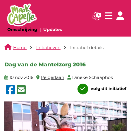
Navigatie websi
Navigatie
(huidige pagina)
(huidige pagina)
Omschrijving
Updates
Home
Initiatieven
Initiatief details
Dag van de Mantelzorg 2016
10 nov 2016
Reigerlaan
Dineke Schaaphok
volg dit initiatief