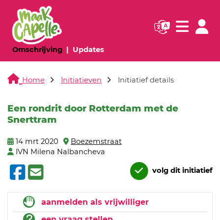
Navigatie websi
Navigatie
(huidige pagina)
(huidige pagina)
Omschrijving
Updates
Home
Initiatieven
Initiatief details
Een rondrit door Rotterdam met de
Snerttram
14 mrt 2020
Boezemstraat
IVN Milena Nalbancheva
volg dit initiatief
aanmelden als vrijwilliger
een vraag stellen