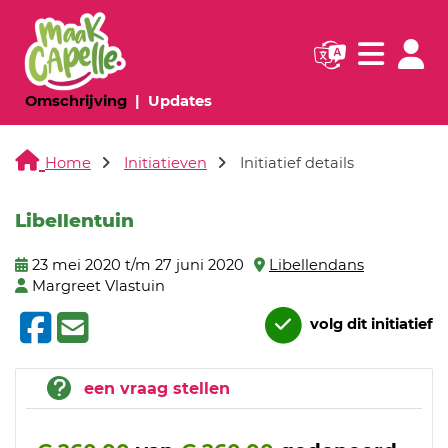
Navigatie websi
Navigatie
(huidige pagina)
(huidige pagina)
Omschrijving
Updates
Home
Initiatieven
Initiatief details
Libellentuin
23 mei 2020 t/m 27 juni 2020
Libellendans
Margreet Vlastuin
volg dit initiatief
een vraag stellen