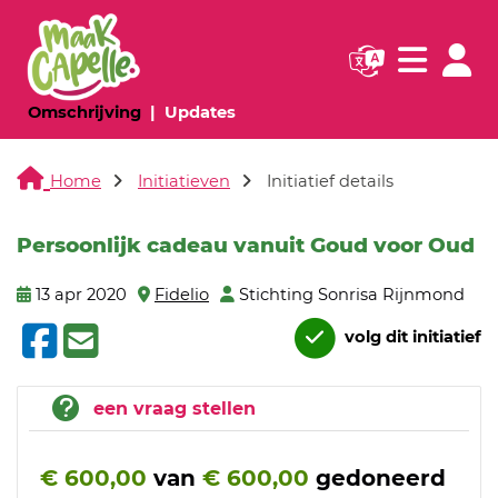
Navigatie websi
Navigatie
(huidige pagina)
(huidige pagina)
Omschrijving
Updates
Home
Initiatieven
Initiatief details
Persoonlijk cadeau vanuit Goud voor Oud
13 apr 2020
Fidelio
Stichting Sonrisa Rijnmond
volg dit initiatief
een vraag stellen
€ 600,00
van
€ 600,00
gedoneerd