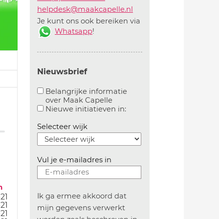
helpdesk@maakcapelle.nl
Je kunt ons ook bereiken via
Whatsapp
!
Nieuwsbrief
Belangrijke informatie
over Maak Capelle
Aanvinken om belangrijke informatie over maakca
Aanvinken om informatie 
Nieuwe initiatieven in:
Selecteer wijk
Vul je e-mailadres in
m
Ik ga ermee akkoord dat
21
21
mijn gegevens verwerkt
21