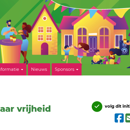
nformatie
Nieuws
Sponsors
aar vrijheid
volg dit init