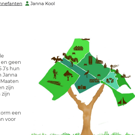
nnefanten
Janna Kool
de
n en geen
 J’s hun
jn Janna
e Maaten
n zijn
 zijn
storm een
an voor