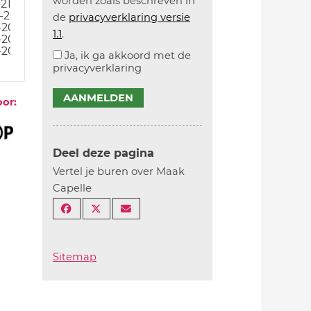
worden zoals beschreven in
21
-20
de
privacyverklaring versie
-20
1.1
.
-20
-20
Ja, ik ga akkoord met de
privacyverklaring
AANMELDEN
oor:
Deel deze pagina
Vertel je buren over Maak
Capelle
Sitemap