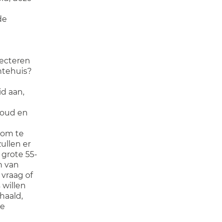
de
jecteren
ntehuis?
id aan,
 oud en
 om te
ullen er
 grote 55-
n van
vraag of
 willen
haald,
de