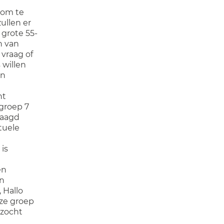
 om te
ullen er
 grote 55-
n van
vraag of
 willen
en
ht
groep 7
raagd
tuele
is
en
an
 Hallo
eze groep
rzocht