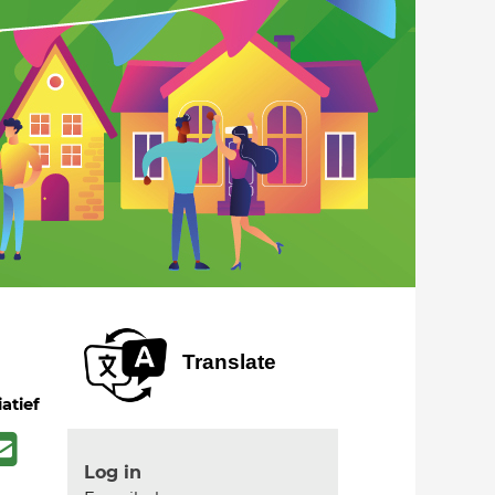
Translate
iatief
Log in