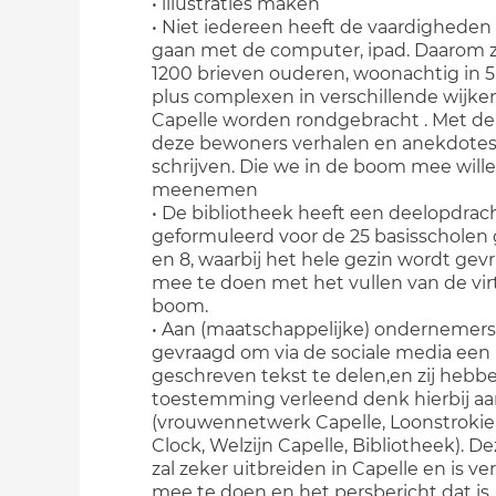
• illustraties maken
• Niet iedereen heeft de vaardigheden
gaan met de computer, ipad. Daarom z
1200 brieven ouderen, woonachtig in 5
plus complexen in verschillende wijke
Capelle worden rondgebracht . Met de 
deze bewoners verhalen en anekdotes
schrijven. Die we in de boom mee will
meenemen
• De bibliotheek heeft een deelopdrac
geformuleerd voor de 25 basisscholen 
en 8, waarbij het hele gezin wordt gev
mee te doen met het vullen van de vir
boom.
• Aan (maatschappelijke) ondernemers 
gevraagd om via de sociale media een
geschreven tekst te delen,en zij hebb
toestemming verleend denk hierbij a
(vrouwennetwerk Capelle, Loonstrokie,
Clock, Welzijn Capelle, Bibliotheek). D
zal zeker uitbreiden in Capelle en is ve
mee te doen en het persbericht dat is