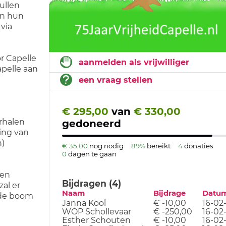
ullen
en hun
via
r Capelle
aanmelden als vrijwilliger
pelle aan
een vraag stellen
€ 295,00
van
€ 330,00
erhalen
gedoneerd
ing van
n)
€ 35,00
nog nodig
89%
bereikt
4
donaties
0
dagen te gaan
 en
Bijdragen (4)
zal er
Naam
Bijdrage
Datu
 de boom
Janna Kool
€ -10,00
16-02-
WOP Schollevaar
€ -250,00
16-02-
Esther Schouten
€ -10,00
16-02-