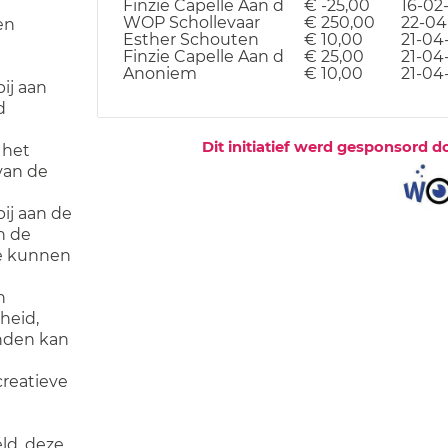
Finzie Capelle Aan d
€ -25,00
16-02-
WOP Schollevaar
€ 250,00
22-04
en
Esther Schouten
€ 10,00
21-04
Finzie Capelle Aan d
€ 25,00
21-04
Anoniem
€ 10,00
21-04
bij aan
d
Dit initiatief werd gesponsord d
 het
van de
bij aan de
n de
ze kunnen
n
jheid,
nden kan
creatieve
eld, deze