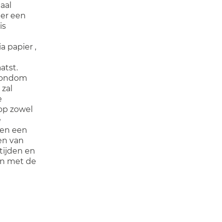
aal
 er een
is
a papier ,
atst.
 rondom
 zal
e
 op zowel
e
nen een
en van
tijden en
en met de