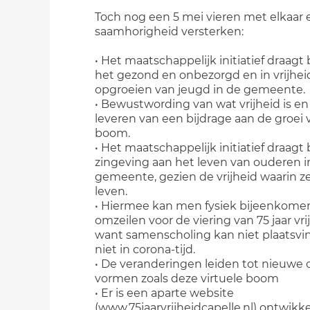
Toch nog een 5 mei vieren met elkaar 
saamhorigheid versterken:
• Het maatschappelijk initiatief draagt 
het gezond en onbezorgd en in vrijhei
opgroeien van jeugd in de gemeente.
• Bewustwording van wat vrijheid is en
leveren van een bijdrage aan de groei 
boom.
• Het maatschappelijk initiatief draagt 
zingeving aan het leven van ouderen i
gemeente, gezien de vrijheid waarin 
leven.
• Hiermee kan men fysiek bijeenkome
omzeilen voor de viering van 75 jaar vri
want samenscholing kan niet plaatsvi
niet in corona-tijd.
• De veranderingen leiden tot nieuwe 
vormen zoals deze virtuele boom
• Er is een aparte website
(www.75jaarvrijheidcapelle.nl) ontwikk