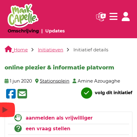
Navigatie websi
Navigatie
(huidige pagina)
(huidige pagina)
Omschrijving
Updates
Home
Initiatieven
Initiatief details
online plezier & informatie platvorm
1 jun 2020
Stationsplein
Amine Azougaghe
volg dit initiatief
aanmelden als vrijwilliger
een vraag stellen