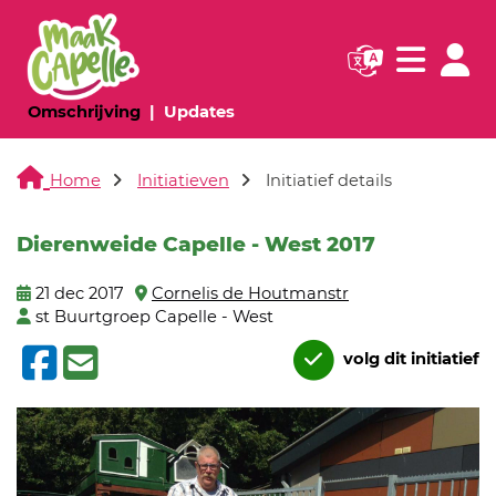
Navigatie websi
Navigatie
(huidige pagina)
(huidige pagina)
Omschrijving
Updates
Home
Initiatieven
Initiatief details
Dierenweide Capelle - West 2017
21 dec 2017
Cornelis de Houtmanstr
st Buurtgroep Capelle - West
volg dit initiatief