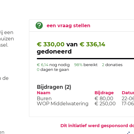
een vraag stellen
ij een
huizen
€ 330,00
van
€ 336,14
sel.
gedoneerd
€ 6,14
nog nodig
98%
bereikt
2
donaties
0
dagen te gaan
n de
Bijdragen (2)
Naam
Bijdrage
Dat
Buren
€ 80,00
22-0
WOP Middelwatering
€ 250,00
17-0
Dit initiatief werd gesponsord d
en