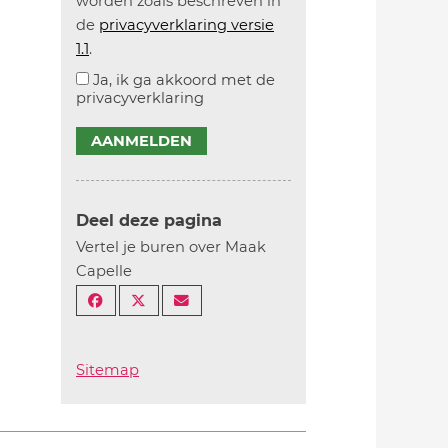
worden zoals beschreven in
de
privacyverklaring versie
1.1
.
Ja, ik ga akkoord met de
privacyverklaring
AANMELDEN
Deel deze pagina
Vertel je buren over Maak
Capelle
Sitemap