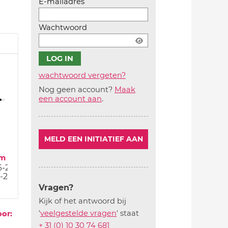
E-mailadres
Wachtwoord
wachtwoord vergeten?
Nog geen account?
Maak
Account
een account aan
.
aanmaken
MELD EEN INITIATIEF AAN
um
6-20
6-20
Vragen?
Kijk of het antwoord bij
'
veelgestelde vragen
' staat
oor:
+ 31 (0) 10 30 74 681