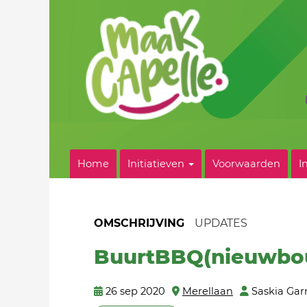
Home
Initiatieven
Voorwaarden
I
OMSCHRIJVING
UPDATES
BuurtBBQ(nieuwb
26 sep 2020
Merellaan
Saskia Gar