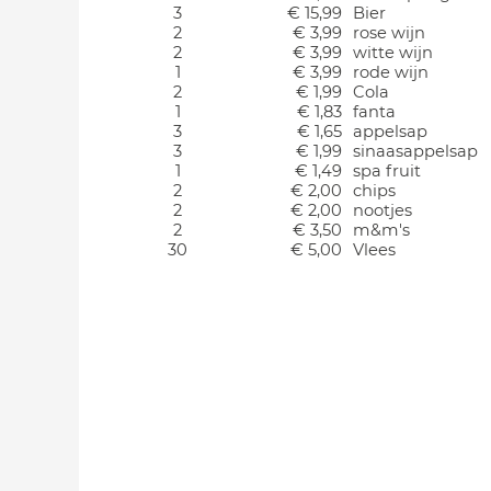
3
€ 15,99
Bier
2
€ 3,99
rose wijn
2
€ 3,99
witte wijn
1
€ 3,99
rode wijn
2
€ 1,99
Cola
1
€ 1,83
fanta
3
€ 1,65
appelsap
3
€ 1,99
sinaasappelsap
1
€ 1,49
spa fruit
2
€ 2,00
chips
2
€ 2,00
nootjes
2
€ 3,50
m&m's
30
€ 5,00
Vlees