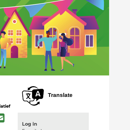
Translate
iatief
Log in