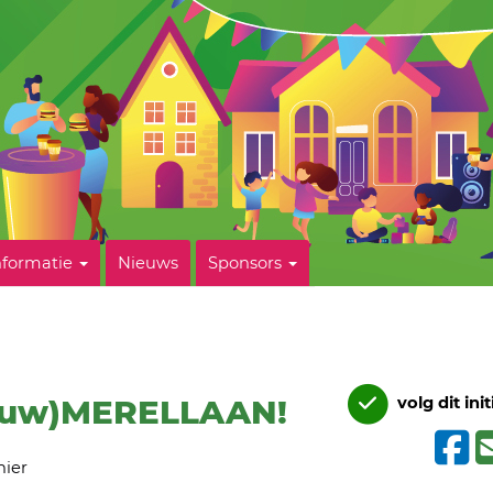
nformatie
Nieuws
Sponsors
ouw)MERELLAAN!
volg dit init
nier