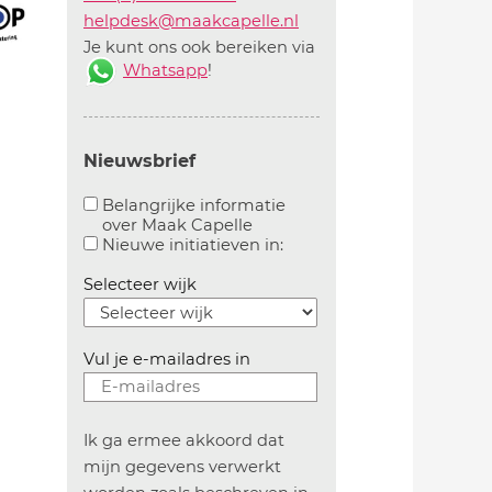
helpdesk@maakcapelle.nl
Je kunt ons ook bereiken via
Whatsapp
!
Nieuwsbrief
Belangrijke informatie
over Maak Capelle
Aanvinken om belangrijke informatie over maakca
Aanvinken om informatie 
Nieuwe initiatieven in:
Selecteer wijk
Vul je e-mailadres in
Ik ga ermee akkoord dat
mijn gegevens verwerkt