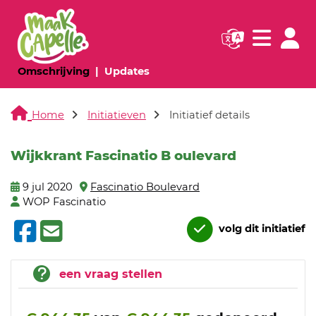
Navigatie websi
Navigatie
(huidige pagina)
(huidige pagina)
Omschrijving
Updates
Home
Initiatieven
Initiatief details
Wijkkrant Fascinatio B oulevard
9 jul 2020
Fascinatio Boulevard
WOP Fascinatio
volg dit initiatief
een vraag stellen