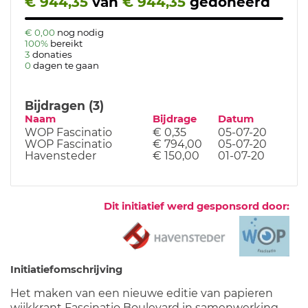
€ 944,35
van
€ 944,35
gedoneerd
€ 0,00
nog nodig
100%
bereikt
3
donaties
0
dagen te gaan
Bijdragen (3)
Naam
Bijdrage
Datum
WOP Fascinatio
€ 0,35
05-07-20
WOP Fascinatio
€ 794,00
05-07-20
Havensteder
€ 150,00
01-07-20
Dit initiatief werd gesponsord door:
Initiatiefomschrijving
Het maken van een nieuwe editie van papieren
wijkkrant Fascinatio Boulevard in samenwerking