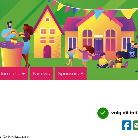
nformatie
Nieuws
Sponsors
0
volg dit init
e Schollevaar