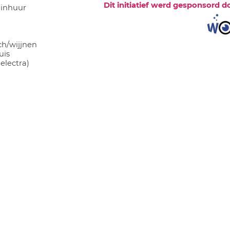
Dit initiatief werd gesponsord d
(inhuur
ch/wijjnen
uis
(electra)