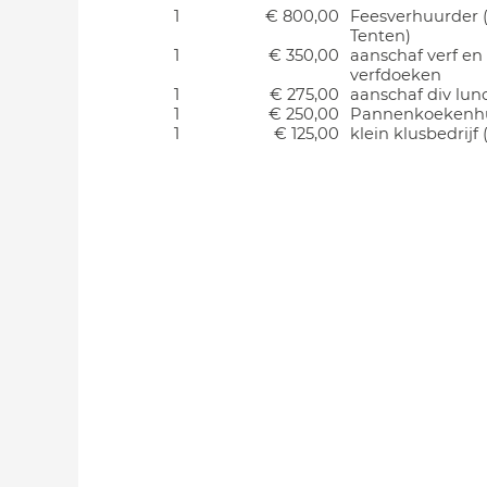
1
€ 800,00
Feesverhuurder 
Tenten)
1
€ 350,00
aanschaf verf en
verfdoeken
1
€ 275,00
aanschaf div lun
1
€ 250,00
Pannenkoekenh
1
€ 125,00
klein klusbedrijf 