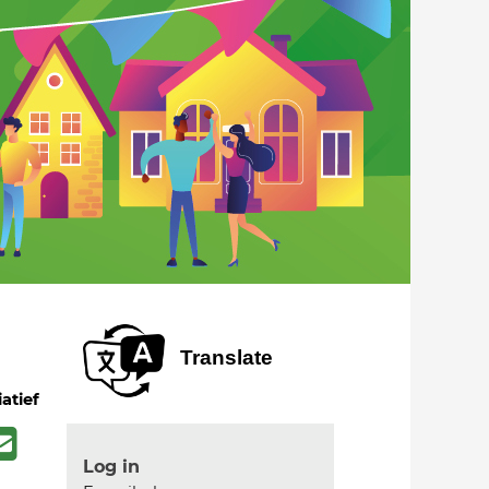
Translate
iatief
Log in