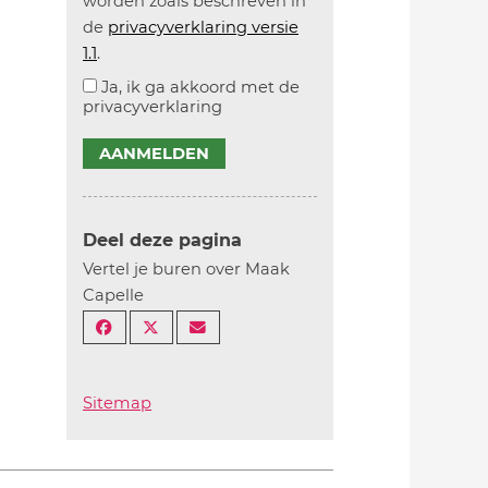
worden zoals beschreven in
de
privacyverklaring versie
1.1
.
Ja, ik ga akkoord met de
privacyverklaring
AANMELDEN
Deel deze pagina
Vertel je buren over Maak
Capelle
Sitemap