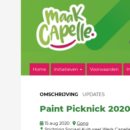
Home
Initiatieven
Voorwaarden
I
OMSCHRIJVING
UPDATES
Paint Picknick 202
15 aug 2020
Gong
Stichting Sociaal Kultureel Werk Capell