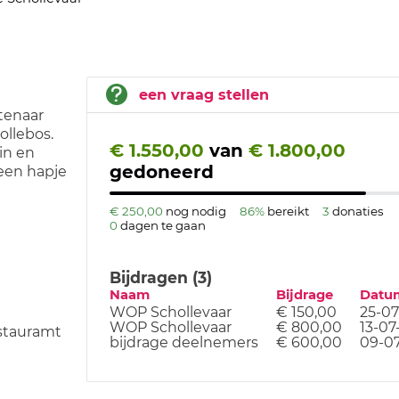
een vraag stellen
tenaar
ollebos.
€ 1.550,00
van
€ 1.800,00
in en
gedoneerd
een hapje
€ 250,00
nog nodig
86%
bereikt
3
donaties
0
dagen te gaan
Bijdragen (3)
Naam
Bijdrage
Datu
WOP Schollevaar
€ 150,00
25-07
WOP Schollevaar
€ 800,00
13-07
stauramt
bijdrage deelnemers
€ 600,00
09-0