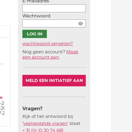
E-mailadres
Wachtwoord
wachtwoord vergeten?
Nog geen account?
Maak
Account
een account aan
.
aanmaken
MELD EEN INITIATIEF AAN
m
-20
-20
Vragen?
7-20
Kijk of het antwoord bij
'
veelgestelde vragen
' staat
+ 31 (0) 10 30 74 681