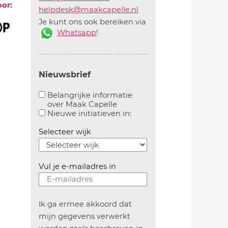
oor:
helpdesk@maakcapelle.nl
Je kunt ons ook bereiken via
Whatsapp
!
Nieuwsbrief
Belangrijke informatie
over Maak Capelle
Aanvinken om belangrijke informatie over maakca
Aanvinken om informatie 
Nieuwe initiatieven in:
Selecteer wijk
Vul je e-mailadres in
Ik ga ermee akkoord dat
mijn gegevens verwerkt