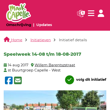
Navigatie websi
Navigatie
(huidige pagina)
(huidige pagina)
Omschrijving
Updates
Home
Initiatieven
Initiatief details
Speelweek 14-08 t/m 18-08-2017
14 aug 2017
Willem Barentszstraat
st Buurtgroep Capelle - West
volg dit initiatief