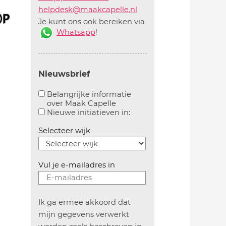
helpdesk@maakcapelle.nl
Je kunt ons ook bereiken via
Whatsapp
!
Nieuwsbrief
Belangrijke informatie
over Maak Capelle
Aanvinken om belangrijke informatie over maakca
Aanvinken om informatie 
Nieuwe initiatieven in:
Selecteer wijk
Vul je e-mailadres in
Ik ga ermee akkoord dat
mijn gegevens verwerkt