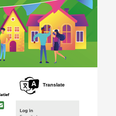
Translate
iatief
Log in