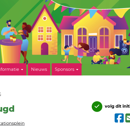
nformatie
Nieuws
Sponsors
G
ugd
volg dit init
tationsplein