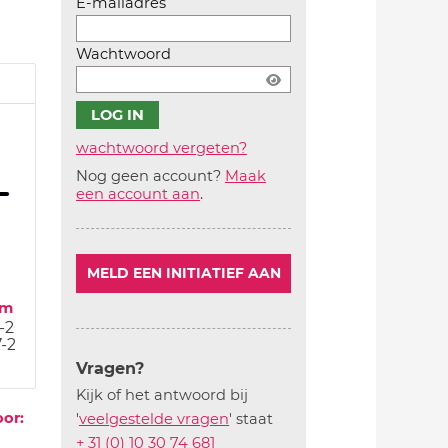
E-mailadres
Wachtwoord
wachtwoord vergeten?
Nog geen account?
Maak
Account
een account aan
.
aanmaken
MELD EEN INITIATIEF AAN
um
2-20
7-20
Vragen?
Kijk of het antwoord bij
oor:
'
veelgestelde vragen
' staat
+ 31 (0) 10 30 74 681