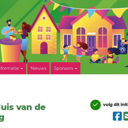
nformatie
Nieuws
Sponsors
uis van de
volg dit init
g