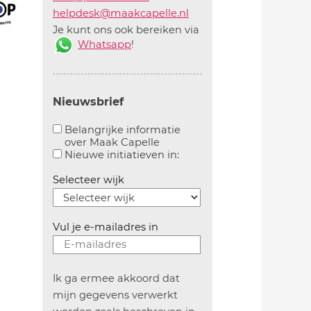
helpdesk@maakcapelle.nl
Je kunt ons ook bereiken via
Whatsapp
!
Nieuwsbrief
Belangrijke informatie
over Maak Capelle
Aanvinken om belangrijke informatie over maakca
Aanvinken om informatie 
Nieuwe initiatieven in:
Selecteer wijk
Vul je e-mailadres in
Ik ga ermee akkoord dat
mijn gegevens verwerkt