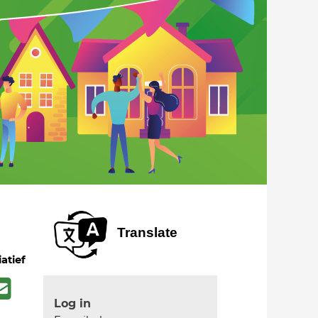
Translate
iatief
Log in