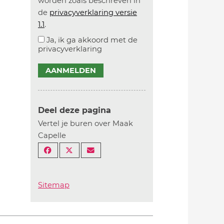
worden zoals beschreven in
de
privacyverklaring versie
1.1
.
Ja, ik ga akkoord met de
privacyverklaring
AANMELDEN
Deel deze pagina
Vertel je buren over Maak
Capelle
Sitemap