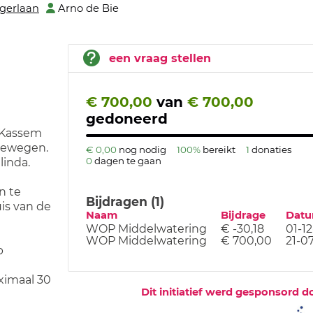
gerlaan
Arno de Bie
een vraag stellen
€ 700,00
van
€ 700,00
gedoneerd
n Kassem
bewegen.
€ 0,00
nog nodig
100%
bereikt
1
donaties
0
dagen te gaan
linda.
n te
Bijdragen (1)
uis van de
Naam
Bijdrage
Dat
WOP Middelwatering
€ -30,18
01-1
WOP Middelwatering
€ 700,00
21-0
p
ximaal 30
Dit initiatief werd gesponsord d