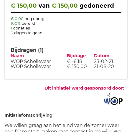
€ 150,00
van
€ 150,00
gedoneerd
€ 0,00
nog nodig
100%
bereikt
1
donaties
0
dagen te gaan
Bijdragen (1)
Naam
Bijdrage
Datum
WOP Schollevaar
€ -6,18
23-02-21
WOP Schollevaar
€ 150,00
21-08-20
Dit initiatief werd gesponsord door:
Initiatiefomschrijving
We willen graag aan het eind van de zomer weer
een frisse start maken met contact in de wijk. We