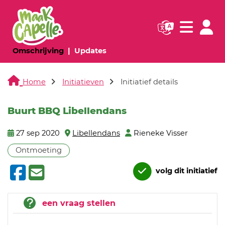
Navigatie websi
Navigatie
(huidige pagina)
(huidige pagina)
Omschrijving
Updates
Home
Initiatieven
Initiatief details
Buurt BBQ Libellendans
27 sep 2020
Libellendans
Rieneke Visser
Ontmoeting
volg dit initiatief
een vraag stellen