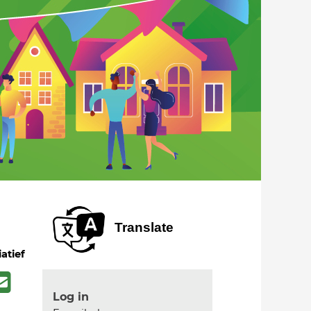
Translate
iatief
Log in