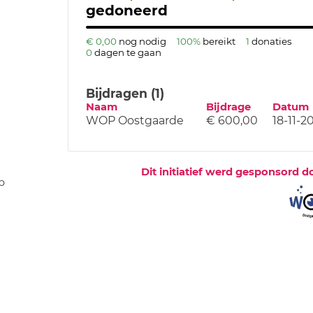
gedoneerd
€ 0,00
nog nodig
100%
bereikt
1
donaties
0
dagen te gaan
Bijdragen (1)
Naam
Bijdrage
Datum
WOP Oostgaarde
€ 600,00
18-11-2
Dit initiatief werd gesponsord d
p