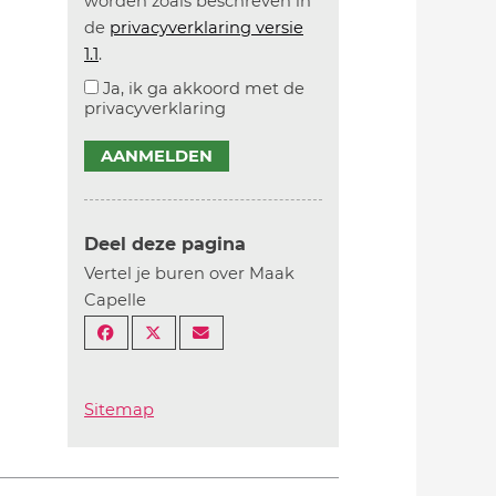
worden zoals beschreven in
de
privacyverklaring versie
1.1
.
Ja, ik ga akkoord met de
privacyverklaring
AANMELDEN
Deel deze pagina
Vertel je buren over Maak
Capelle
Sitemap