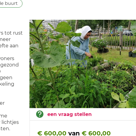
e buurt
s tot rust
 meer
efte aan
woners
 gezond
e
 geen
keling
er
een vraag stellen
arme
lichtjes
ten.
€ 600,00
van
€ 600,00