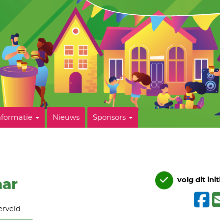
nformatie
Nieuws
Sponsors
aar
volg dit init
erveld