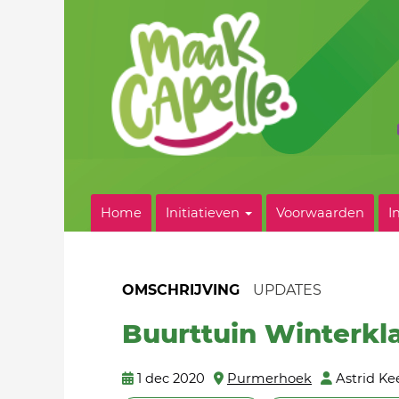
Home
Initiatieven
Voorwaarden
I
OMSCHRIJVING
UPDATES
Buurttuin Winterkl
1 dec 2020
Purmerhoek
Astrid Ke