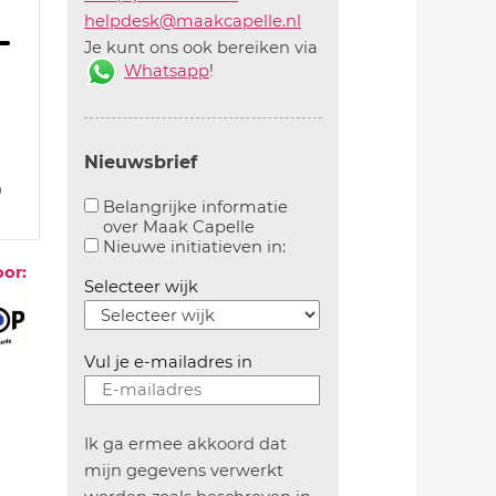
helpdesk@maakcapelle.nl
Je kunt ons ook bereiken via
Whatsapp
!
Nieuwsbrief
0
Belangrijke informatie
over Maak Capelle
Aanvinken om belangrijke informatie over maakca
Aanvinken om informatie 
Nieuwe initiatieven in:
oor:
Selecteer wijk
Vul je e-mailadres in
Ik ga ermee akkoord dat
mijn gegevens verwerkt