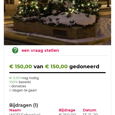
een vraag stellen
€ 150,00
van
€ 150,00
gedoneerd
€ 0,00
nog nodig
100%
bereikt
1
donaties
0
dagen te gaan
Bijdragen (1)
Naam
Bijdrage
Datum