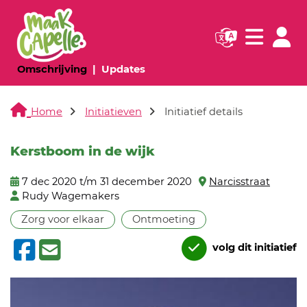
Navigatie websi
Navigatie
(huidige pagina)
(huidige pagina)
Omschrijving
Updates
Home
Initiatieven
Initiatief details
Kerstboom in de wijk
7 dec 2020 t/m 31 december 2020
Narcisstraat
Rudy Wagemakers
Zorg voor elkaar
Ontmoeting
volg dit initiatief